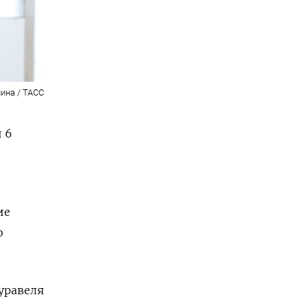
ина / ТАСС
 6
ие
о
уравеля