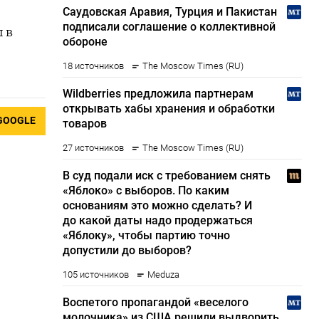
 в
GOOGLE