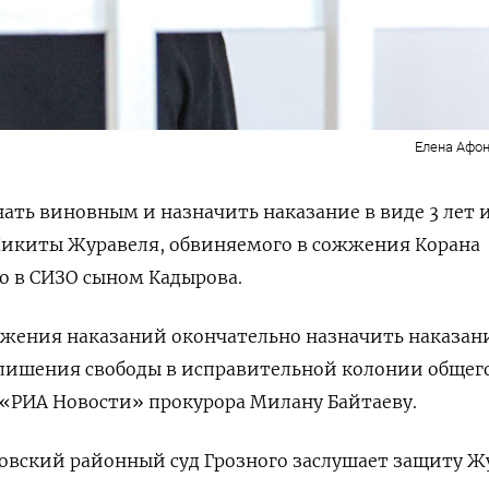
Елена Афон
ать виновным и назначить наказание в виде 3 лет и
Никиты Журавеля, обвиняемого в сожжения Корана
го в СИЗО сыном Кадырова.
ожения наказаний окончательно назначить наказан
в лишения свободы в исправительной колонии общег
«РИА Новости» прокурора Милану Байтаеву.
овский районный суд Грозного заслушает защиту Ж