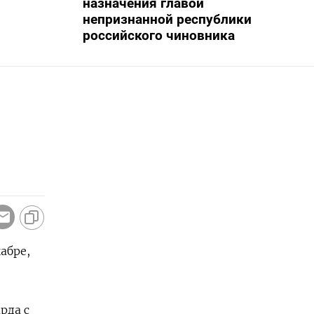
назначения главой
непризнанной республики
российского чиновника
абре,
рда с