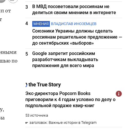
В МВД посоветовали россиянам не
3
ип от
делиться своим мнением в интернете
т
4
МНЕНИЯ
ВЛАДИСЛАВ ИНОЗЕМЦЕВ
Союзники Украины должны сделать
россиянам решительное предложение —
до сентябрьских «выборов»
ронными
Google запретит российским
5
разработчикам выкладывать
ышью по
приложения для всего мира
у,
на