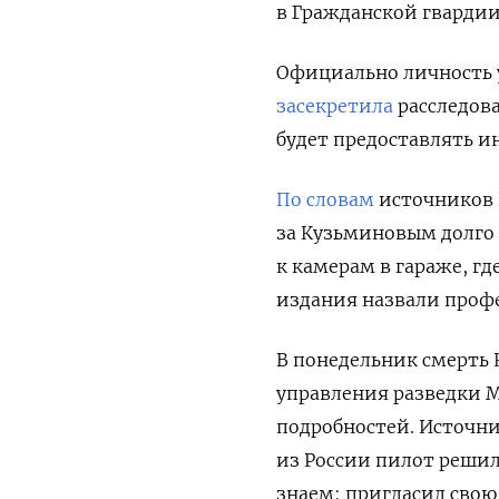
в Гражданской гварди
Официально личность у
засекретила
расследов
будет предоставлять и
По словам
источников E
за Кузьминовым долго 
к камерам в гараже, г
издания назвали проф
В понедельник смерть
управления разведки 
подробностей.
Источни
из России пилот решил 
знаем: пригласил свою