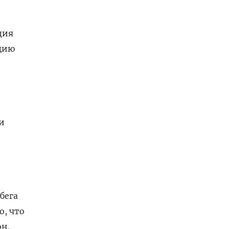
дия
цию
и
обега
о, что
н.