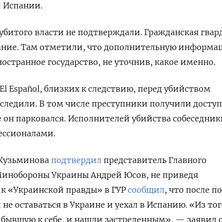
и Испании.
битого власти не подтверждали. Гражданская гвар
ание. Там отметили, что дополнительную информа
ностранное государство, не уточнив, какое именно.
l Español, близких к следствию,
перед убийством
следили. В том числе преступники получили доступ
де он парковался. Исполнителей убийства собеседник
ессионалами.
 Кузьминова
подтвердил
представитель Главного
Минобороны Украины Андрей Юсов, не приведя
к «Украинской правды» в ГУР
сообщил
, что после п
не оставаться в Украине и уехал в Испанию. «Из тог
 бывшую к себе, и нашли застреленным», — заявил о