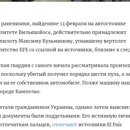
 ранениями, найденное 13 февраля на автостоянке
литете Вильяхойоса, действительно принадлежит
пилоту Максиму Кузьминову, угнавшему вертолет
ентство EFE со ссылкой на источники, близкие к сле
ская гвардия с самого начала рассматривала произ
, поскольку убитый получил порядка шести пуль, а з
и на ее собственном автомобиле. Позже машину на
городе Кампельо.
итали гражданином Украины, однако затем выяснил
м документы были поддельными. Его истинную личн
 отпечаткам пальцев,
отмечают
источники El País