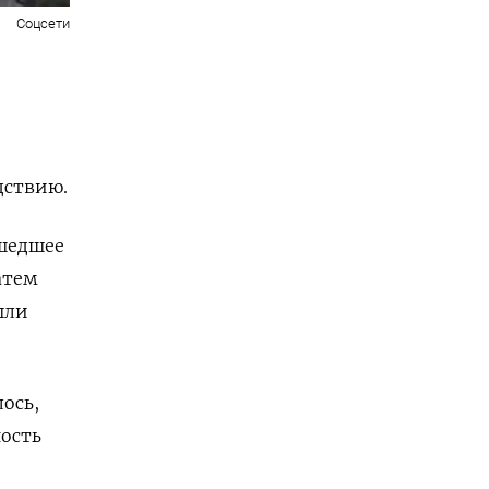
Соцсети
дствию.
ошедшее
атем
шли
ось,
ость