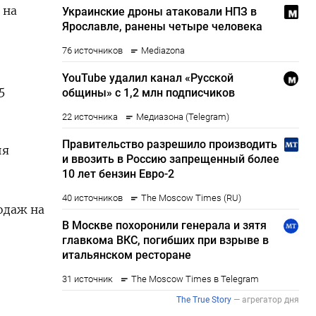
 на
5
ия
одаж на