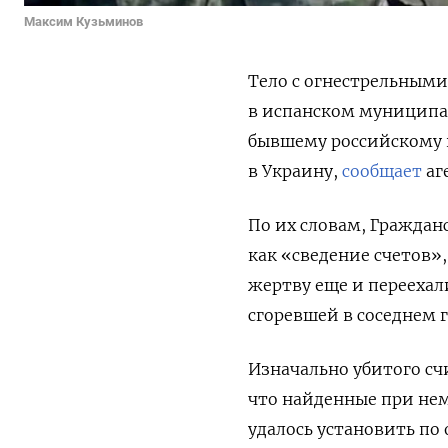
Максим Кузьминов
Тело с огнестрельными
в испанском муниципа
бывшему российскому 
в Украину,
сообщает
аг
По их словам, Граждан
как «сведение счетов»
жертву еще и переехал
сгоревшей в соседнем 
Изначально убитого сч
что найденные при не
удалось установить по