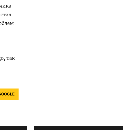
омика
 стал
роблем
о, так
GOOGLE