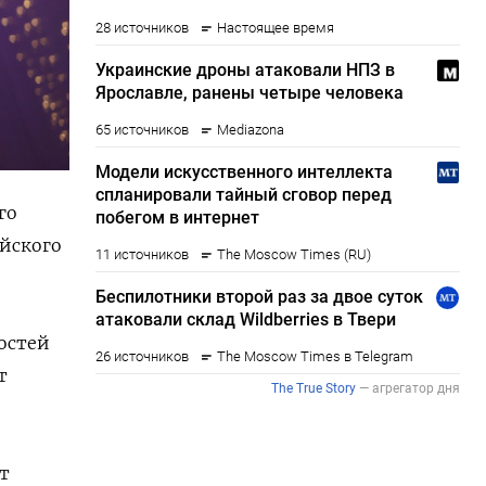
го
ийского
востей
т
ут