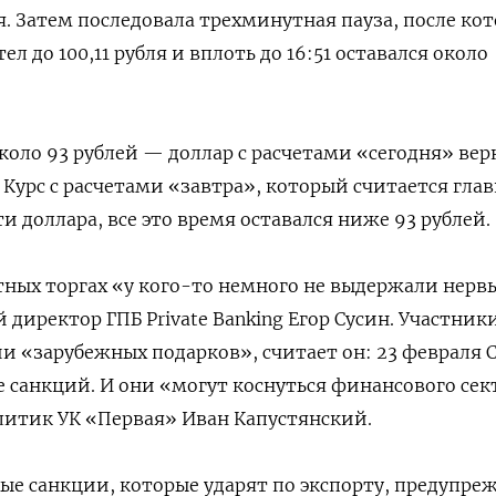
я. Затем последовала трехминутная пауза, после ко
л до 100,11 рубля и вплоть до 16:51 оставался около
коло 93 рублей — доллар с расчетами «сегодня» вер
. Курс с расчетами «завтра», который считается гла
 доллара, все это время оставался ниже 93 рублей.
ютных торгах «у кого-то немного не выдержали нерв
директор ГПБ Private Banking Егор Сусин. Участник
и «зарубежных подарков», считает он: 23 февраля
е санкций. И они «могут коснуться финансового сек
литик УК «Первая» Иван Капустянский.
бые санкции, которые ударят по экспорту, предупре