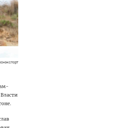
ронэкспорт
ам-
. Власти
гоне.
слав
ован