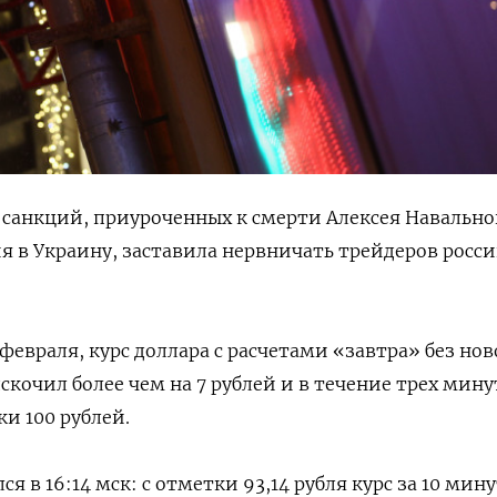
 санкций, приуроченных к смерти Алексея Навально
 в Украину, заставила нервничать трейдеров росс
2 февраля, курс доллара с расчетами «завтра» без но
кочил более чем на 7 рублей и в течение трех мину
и 100 рублей.
я в 16:14 мск: с отметки 93,14 рубля курс за 10 мин