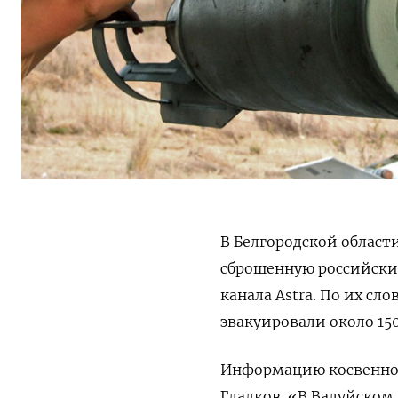
В Белгородской област
сброшенную российск
канала Astra. По их сл
эвакуировали около 15
Информацию косвенно 
Гладков. «В Валуйском