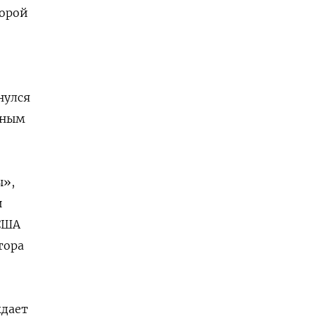
торой
нулся
вным
ы»,
и
 США
тора
ждает