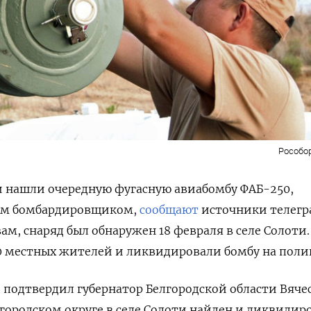
Рособо
и нашли очередную фугасную авиабомбу ФАБ-250,
им бомбардировщиком,
сообщают
источники телегр
овам, снаряд был обнаружен 18 февраля в селе Солоти
0 местных жителей и ликвидировали бомбу на поли
подтвердил губернатор Белгородской области Вяче
 городском округе в селе Солоти найден и ликвидир