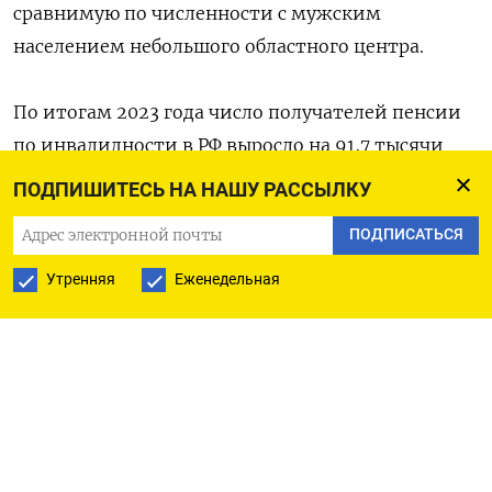
сравнимую по численности с мужским
населением небольшого областного центра.
По итогам 2023 года число получателей пенсии
по инвалидности в РФ выросло на 91,7 тысячи
человек, следует из данных Социального фонда
ПОДПИШИТЕСЬ НА НАШУ РАССЫЛКУ
России (бывший Пенсионный фонд),
ПОДПИСАТЬСЯ
опубликованных
в системе Росстата.
Утренняя
Еженедельная
Общее количество пенсионеров-инвалидов —
2,225 млн человек — достигло максимума за 7
лет (в 2016 году
их было
2,267 млн), а темпы
прироста их численности стали рекордными
с 1997 года. Тогда «на гражданку» массово
возвращались ветераны Первой чеченской