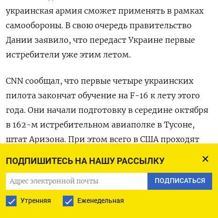
украинская армия сможет применять в рамках
самообороны. В свою очередь правительство
Дании заявило, что передаст Украине первые
истребители уже этим летом.
CNN сообщал, что первые четыре украинских
пилота закончат обучение на F-16 к лету этого
года. Они начали подготовку в середине октября
в 162-м истребительном авиаполке в Тусоне,
штат Аризона. При этом всего в США проходят
подготовку 12 пилотов, разделенных на три
ПОДПИШИТЕСЬ НА НАШУ РАССЫЛКУ
группы. Все они будут готовы управлять F-16
ПОДПИСАТЬСЯ
к августу. Также украинские военные летчики
учатся управлять истребителями
Утренняя
Еженедельная
в Великобритании, Румынии и Дании.