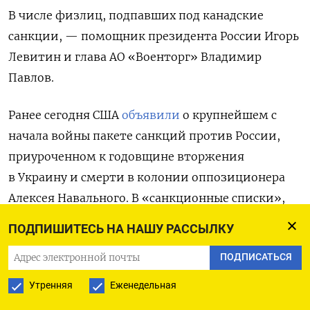
В числе физлиц, подпавших под канадские
санкции, — помощник президента России Игорь
Левитин и глава АО «Военторг» Владимир
Павлов.
Ранее сегодня США
объявили
о крупнейшем с
начала войны пакете санкций против России,
приуроченном к
годовщине вторжения
в Украину и смерти в колонии оппозиционера
Алексея Навального.
В «санкционные списки»,
которые подразумевают блокировку всех
ПОДПИШИТЕСЬ НА НАШУ РАССЫЛКУ
активов, запрет на любые операции и визовые
ПОДПИСАТЬСЯ
ограничения, попали 590 граждан и компаний.
Утренняя
Еженедельная
В частности, США ввели санкции против