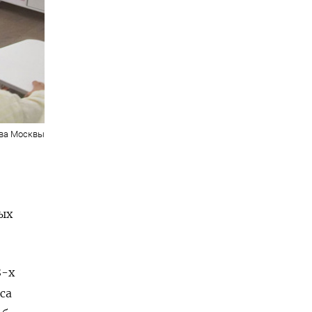
тва Москвы
ых
8-х
са