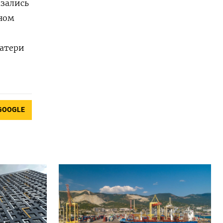
азались
вном
матери
GOOGLE