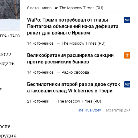
 EPA / ТАСС
2022
ыдать
и
осле
орудия