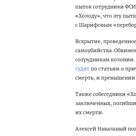
пыток сотрудники ФСИ
«Холоду», что э
ту пытк
с Шарифовым «перебо
Вскрытие, проведенное
самоубийства. Обвинен
сотрудникам колонии. 
судят
по статьям о пр
смерть, и превышении
Также собеседники «Хо
заключенных, погибших
их смерти.
Алексей Навальный поги