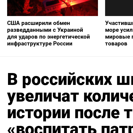
США расширили обмен
Участивши
разведданными с Украиной
море усил
для ударов по энергетической
мировые 
инфраструктуре России
товаров
В российских шк
увеличат колич
истории после 
«воспитать пат