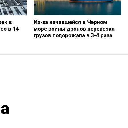
ек в
Из-за начавшейся в Черном
ос в 14
море войны дронов перевозка
грузов подорожала в 3-4 раза
на