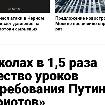
еся атаки в Черном
Предложение новостро
ивает давление на
Москве превысило спр
потоки сырьевых
раз
олах в 1,5 раза
ество уроков
требования Пути
риотов»