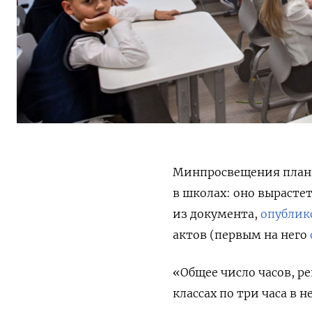
Минпросвещения плани
в школах: оно вырастет
из документа,
опублик
актов (первым на него
«Общее число часов, р
классах по три часа в н