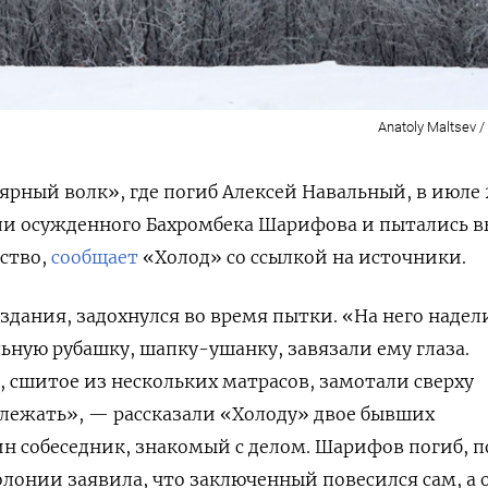
Anatoly Maltsev /
рный волк», где погиб Алексей Навальный, в июле 
ли осужденного Бахромбека Шарифова и пытались в
йство,
сообщает
«Холод» со ссылкой на источники.
дания, задохнулся во время пытки. «
На него надел
ную рубашку, шапку-ушанку, завязали ему глаза.
, сшитое из нескольких матрасов, замотали сверху
лежать», — рассказали «Холоду» двое бывших
н собеседник, знакомый с делом.
Шарифов
погиб, п
лонии заявила, что заключенный повесился сам, а 