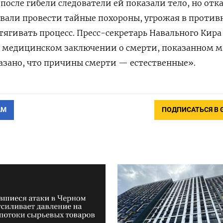
после гибели следователи ей показали тело, но отк
овали провести тайные похороны, угрожая в проти
тягивать процесс. Пресс-секретарь Навального Кира
в медицинском заключении о смерти, показанном 
казано, что причины смерти — естественные».
АМ
ПОДПИСАТЬСЯ В 