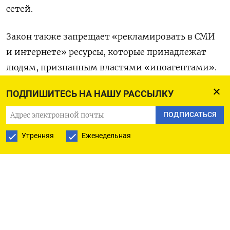
сетей.
Закон также запрещает «рекламировать в СМИ
и интернете» ресурсы, которые принадлежат
людям, признанным властями «иноагентами».
ПОДПИШИТЕСЬ НА НАШУ РАССЫЛКУ
Если человек, которого Минюст РФ внес в реестр
«иноагентов», продолжит размещение рекламы,
ПОДПИСАТЬСЯ
ему будет грозить штраф (до 50 тыс. руб. для
Утренняя
Еженедельная
физлиц и до 500 тыс. для юрлиц). После двух
административных нарушений «иноагента»
могут привлечь к уголовной ответственности.
В свою очередь, рекламодателям за нарушение
закона грозит штраф до 300 тыс. руб.