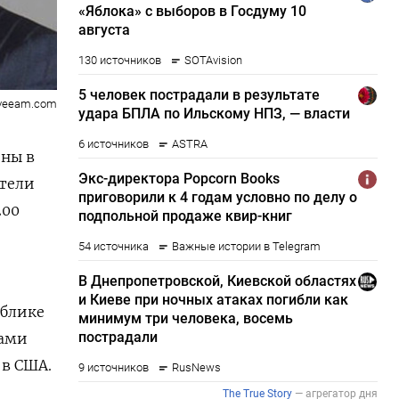
veeam.com
йны в
атели
200
ублике
Сами
 в США.