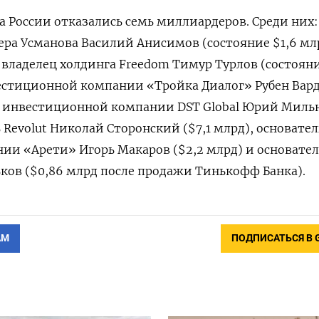
ва России отказались семь миллиардеров. Среди них:
ра Усманова Василий Анисимов (состояние $1,6 мл
 владелец холдинга Freedom
Тимур Турлов (состояни
вестиционной компании «Тройка Диалог» Рубен Вар
ль инвестиционной компании DST
Global
Юрий Миль
 Revolut
Николай Сторонский ($7,1 млрд), основател
ии «Арети» Игорь Макаров ($2,2 млрд) и основател
ков ($0,86 млрд после продажи Тинькофф Банка).
АМ
ПОДПИСАТЬСЯ В 