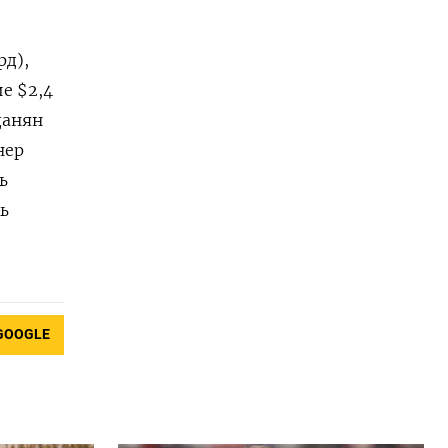
рд),
е $2,4
данян
нер
ь
ь
GOOGLE