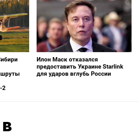
Сибири
Илон Маск отказался
предоставить Украине Starlink
ршруты
для ударов вглубь России
-2
 в