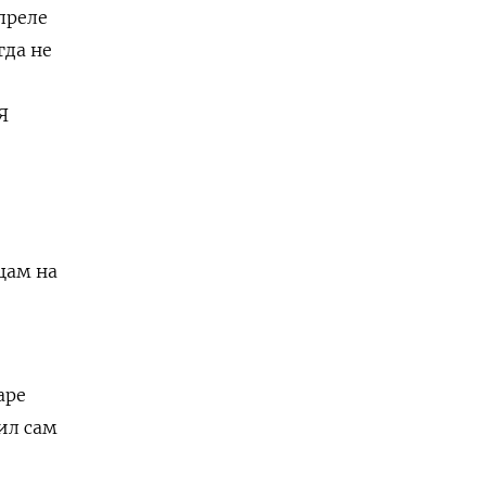
преле
гда не
Я
цам на
аре
ил сам