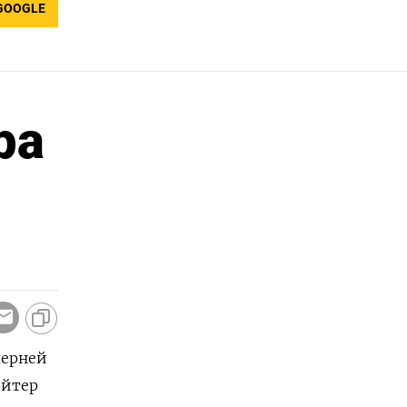
GOOGLE
ра
черней
ейтер