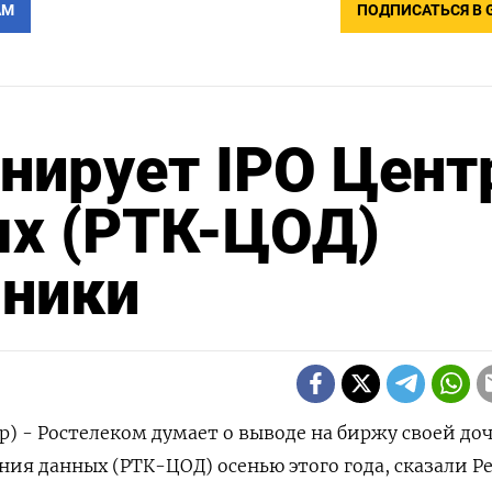
АМ
ПОДПИСАТЬСЯ В 
нирует IPO Цент
ых (РТК-ЦОД)
чники
р) - Ростелеком думает о выводе на биржу своей до
ия данных (РТК-ЦОД) осенью этого года, сказали Р