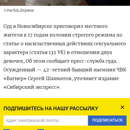
t.me/Sib_EXpress
Суд в Новосибирске приговорил местного
жителя к 17 годам колонии строгого режима по
статье о насильственных действиях сексуального
характера (статья 132 УК) в отношении двух
девочек, Об этом сообщает пресс-служба суда.
О
сужденный — 42-летний бывший наемник ЧВК
«Вагнер» Сергей Шахматов, уточняет издание
«Сибирский экспресс».
Весной 2023 года Шахматов
заманил
двух
ПОДПИШИТЕСЬ НА НАШУ РАССЫЛКУ
девочек 11 и 12 лет в гараж и изнасиловал обеих,
ПОДПИСАТЬСЯ
угрожая им оружием и гранатой. В
суде