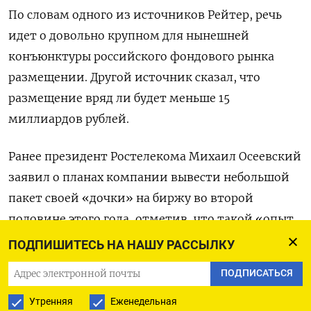
По словам одного из источников Рейтер, речь
идет о довольно крупном для нынешней
конъюнктуры российского фондового рынка
размещении. Другой источник сказал, что
размещение вряд ли будет меньше 15
миллиардов рублей.
Ранее президент Ростелекома Михаил Осеевский
заявил о планах компании вывести небольшой
пакет своей «дочки» на биржу во второй
половине этого года, отметив, что такой «опыт
будет не единственным».
ПОДПИШИТЕСЬ НА НАШУ РАССЫЛКУ
ПОДПИСАТЬСЯ
Представитель Ростелекома в ответ на просьбу о
комментарии сослался на выступление
Утренняя
Еженедельная