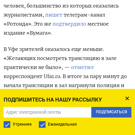
человек, большинство из которых оказались
журналистами,
пишет
телеграм-канал
«Ротонда». Это же
подтвердило
местное
издание «Бумага».
В Уфе зрителей оказалось еще меньше.
«Желающих посмотреть трансляцию в зале
практически не было», —
отметил
корреспондент Ufa1.ru. В итоге за пару минут до
начала трансляции в зал нагрянули полиция и
спасатели и попросили нескольких человек
ПОДПИШИТЕСЬ НА НАШУ РАССЫЛКУ
покинуть помещение.
ПОДПИСАТЬСЯ
В Перми в кинотеатре «Синема 5 iMall
Утренняя
Еженедельная
Эспланада» собралось около 20 человек,