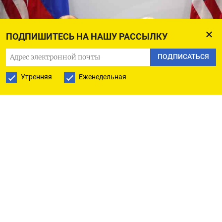
ПОДПИШИТЕСЬ НА НАШУ РАССЫЛКУ
ПОДПИСАТЬСЯ
Утренняя
Еженедельная
Владимир Путин (слева) и Дональд Трамп каждый по-своему
содействуют усилению самостоятельной безопасности Европы
kremlin.ru
Перая из двух статей о ситуации с европейской
безопасностью. Вторая –
здесь
.