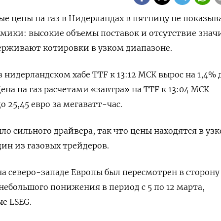
ые цены на газ в Нидерландах в пятницу не показы
мики: высокие объемы поставок и отсутствие зна
ерживают котировки в узком диапазоне.
 нидерландском хабе TTF к 13:12 МСК вырос на 1,4% д
Цена на газ расчетами «завтра» на TTF к 13:04 МСК
о 25,45 евро за мегаватт-час.
ло сильного драйвера, так что цены находятся в уз
дин из газовых трейдеров.
а северо-западе Европы был пересмотрен в сторону
небольшого понижения в период с 5 по 12 марта,
е LSEG.