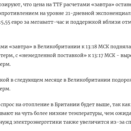
зируют, что цена на TTF расчетами «завтра» остане
сопротивлением на уровне 21-дневной экспоненциа
25,55 евро за мегаватт-час и поддержкой вблизи от
ами «завтра» в Великобритании к 13:18 МСК подняла
а терм, с «немедленной поставкой» к 13:17 МСК - выр
терм.
авкой в следующем месяце в Великобритании подоро
терм.
 спрос на отопление в Британии будет выше, так как
вают на чуть более низкие температуры, чем ожид
я нужд электроэнергетики также увеличится из-за с