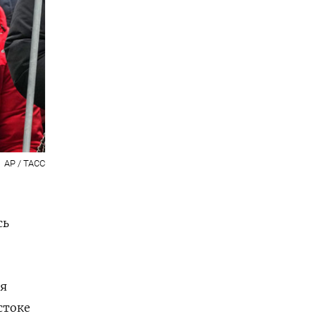
AP / ТАСС
сь
ся
стоке