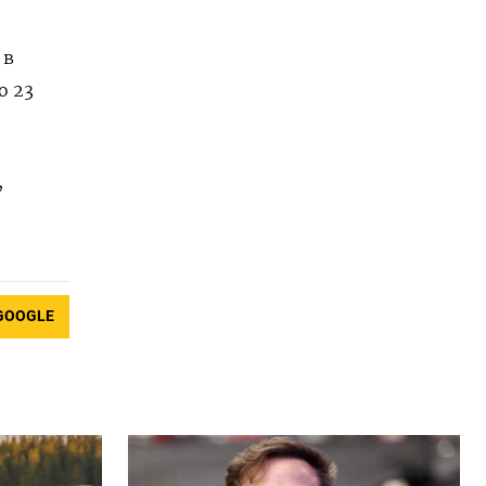
 в
о 23
,
GOOGLE