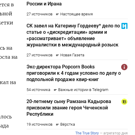
тся в
льной
метки
сь на
осла на
жал на
алось
пада