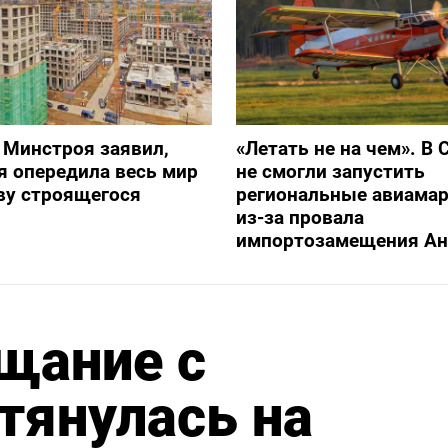
 Минстроя заявил,
«Летать не на чем». В 
я опередила весь мир
не смогли запустить
ву строящегося
региональные авиама
из-за провала
импортозамещения Ан
щание с
тянулась на