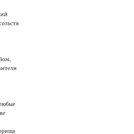
ний
сольств
Зом,
вители
л
юбые
ве
борища