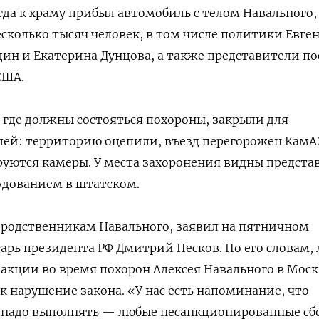
гда к храму прибыл автомобиль с телом Навального,
есколько тысяч человек, в том числе политики Евге
ин и Екатерина Дунцова, а также представители по
США.
 где должны состояться похороны, закрыли для
лей: территорию оцепили, въезд перегорожен КамА
руются камеры. У места захоронения видны предста
удованием в штатском.
 родственникам Навального, заявил на пятничном
арь президента РФ Дмитрий Песков. По его словам, 
кции во время похорон Алексея Навального в Моск
к нарушение закона. «У нас есть напоминание, что
го надо выполнять — любые несанкционированные с