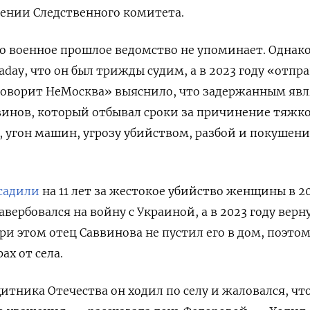
ении Следственного комитета.
о военное прошлое ведомство не упоминает. Однако
aday, что он был трижды судим, а в 2023 году «отпр
Говорит НеМосква» выяснило, что задержанным явл
винов, который отбывал сроки за причинение тяжк
, угон машин, угрозу убийством, разбой и покушени
садили
на 11 лет за жестокое убийство женщины в 2
завербовался на войну с Украиной, а в 2023 году верн
При этом отец Саввинова не пустил его в дом, поэтом
ах от села.
итника Отечества он ходил по селу и жаловался, чт