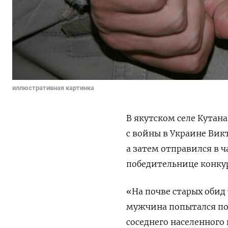
иллюстративная картинка
В якутском селе Кутан
с войны в Украине Вик
а затем отправился в 
победительнице конку
«На почве старых обид 
мужчина попытался по
соседнего населенного