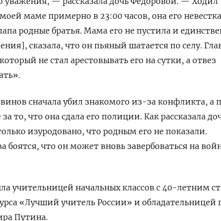
 уважения, — рассказала дочь Федоровой. — Ходил
моей маме примерно в 23:00 часов, она его невестка
 папа родные братья. Мама его не пустила и единств
ения], сказала, что он пьяный шатается по селу. Гла
который не стал арестовывать его на сутки, а отвез
ать».
винов сначала убил знакомого из-за конфликта, а 
за то, что она сдала его полиции. Как рассказала до
только изуродовано, что родным его не показали.
а боятся, что он может вновь завербоваться на вой
ла учительницей начальных классов с 40-летним с
урса «Лучший учитель России» и обладательницей 
ира Путина.