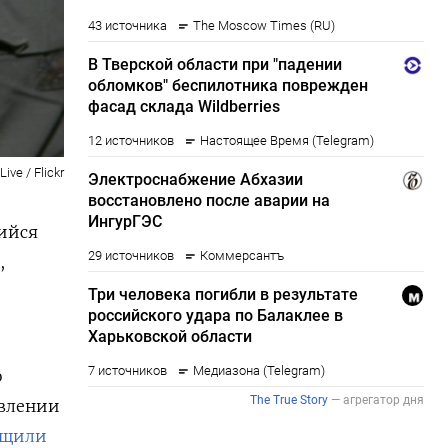
ve / Flickr
шийся
,
о
авлении
бщили