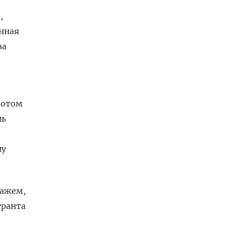
,
енная
ва
потом
чь
ну
тажем,
гранта