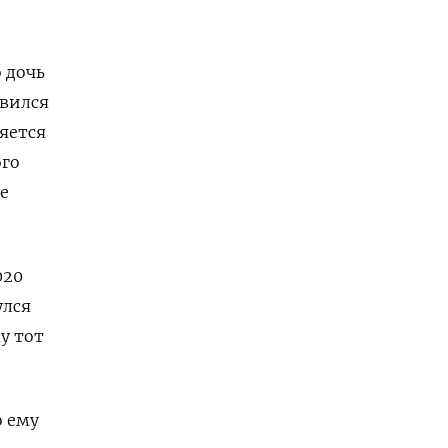
 дочь
авился
яется
ого
е
020
улся
у тот
о ему