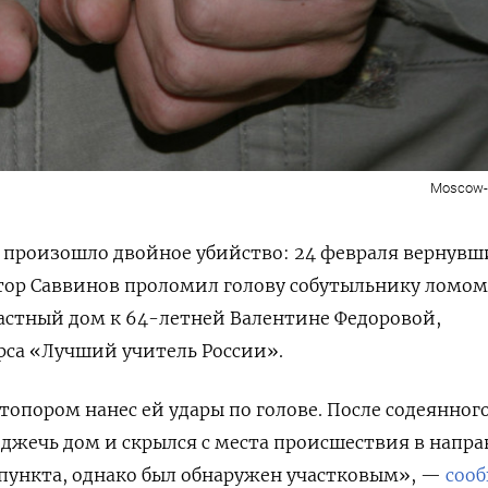
Moscow-Li
а произошло двойное убийство: 24 февраля вернув
тор Саввинов проломил голову собутыльнику ломом
частный дом к 64-летней Валентине Федоровой,
рса «Лучший учитель России».
топором нанес ей удары по голове. После содеянног
джечь дом и скрылся с места происшествия в напр
 пункта, однако был обнаружен участковым», —
соо