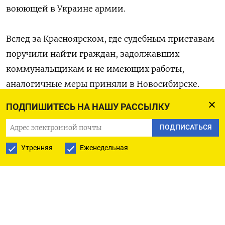
воюющей в Украине армии.
Вслед за Красноярском, где судебным приставам
поручили найти граждан, задолжавших
коммунальщикам и не имеющих работы,
аналогичные меры приняли в Новосибирске.
ПОДПИШИТЕСЬ НА НАШУ РАССЫЛКУ
Как
сообщает
«Сибирский экспресс»,
управляющим компаниям в Новосибирске было
ПОДПИСАТЬСЯ
поручено собрать и предоставить данные
Утренняя
Еженедельная
должников по ЖКХ. В письме, которое
заместитель главы Ленинского района Юрий
Овчаренко направил управляющим компаниям
и ТСЖ, говорится, что эти сведения необходимы
для «содействия военным комиссариатам»