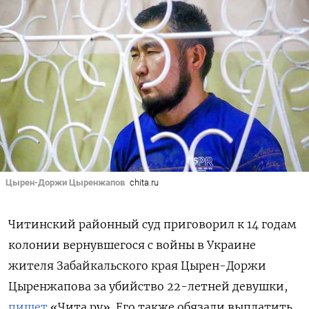
Цырен-Доржи Цыренжапов
chita.ru
Читинский районный суд приговорил
к 14 годам
колонии вернувшегося с войны в Украине
жителя Забайкальского края Цырен-Доржи
Цыренжапова за убийство 22-летней девушки,
пишет
«Чита.ру». Его
также обязали выплатить