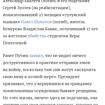
Александр Еналеев (погиб) и его подельник
Сергей Зузлев (на реабилитации),
изнасиловавший 27 женщин «тулунский
маньяк»
Павел Шувалов
(погиб), житель
Кемерово Владислав Канюс, получивший 17 лет
за жестокое
убийство
студентки Веры
Пехтелевой.
Ранее Путин
заявил
, что не видит ничего
деструктивного в практике отправки зэков
на войну, поскольку там они могут «искупить
свою вину в полной мере».
Президент
признавал, что
у вернувшихся на гражданку
помилованных осужденных бывают рецидивы.
Но «это жизнь, ничего здесь не поделаешь, она
диктует нам свои суровые законы», говорил он.