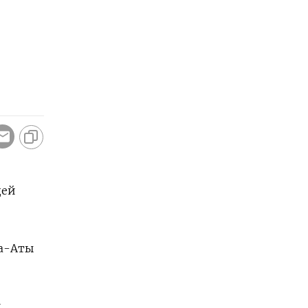
дей
ма-Аты
й