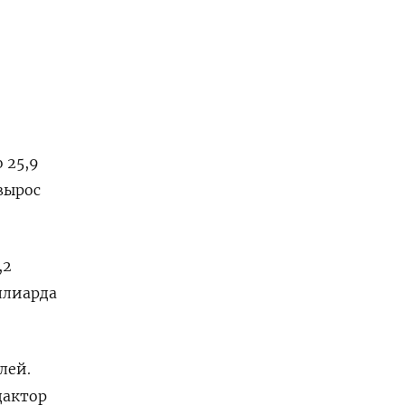
 25,9
 вырос
,2
ллиарда
лей.
дактор