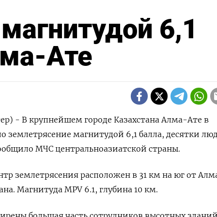
магнитудой 6,1
лма-Ате
ер) - В крупнейшем городе Казахстана Алма-Ате в
 землетрясение магнитудой 6,1 балла, десятки лю
сообщило МЧС центральноазиатской страны.
тр землетрясения расположен в 31 км на юг от Ал
на. Магнитуда MPV 6.1, глубина 10 км.
сирены большая часть сотрудников высотных здани