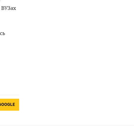
 ВУЗах
сь
GOOGLE