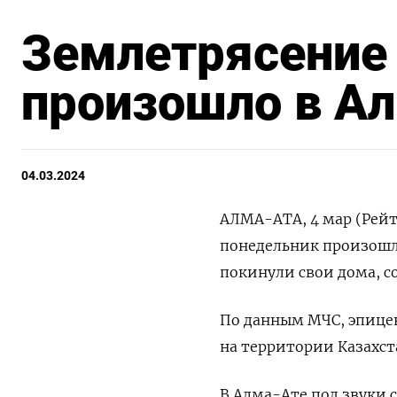
Землетрясение 
произошло в А
04.03.2024
АЛМА-АТА, 4 мар (Рейт
понедельник произошло
покинули свои дома, 
По данным МЧС, эпицен
на территории Казахста
В Алма-Ате под звуки 