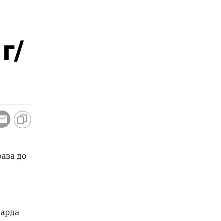
г/
аза до
иарда