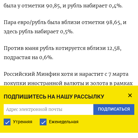
была у отметки 90,85, и рубль набирает 0,4%.
Пара евро/рубль была вблизи отметки 98,65, и
здесь рубль набирает 0,5%.
Против юаня рубль котируется вблизи 12,58,
подрастая на 0,6%.
Российский Минфин хотя и нарастит с 7 марта
покупки иностранной валюты и золота в рамках
бюджетного правила до 4,7 миллиарда рублей
ПОДПИШИТЕСЬ НА НАШУ РАССЫЛКУ
($51 миллион) с нынешних 3,7 миллиарда,
ПОДПИСАТЬСЯ
однако Центробанк с учетом зеркалирования
расходов из Фонда национального
Утренняя
Еженедельная
благосостояния (ФНБ) будет проводить нетто-