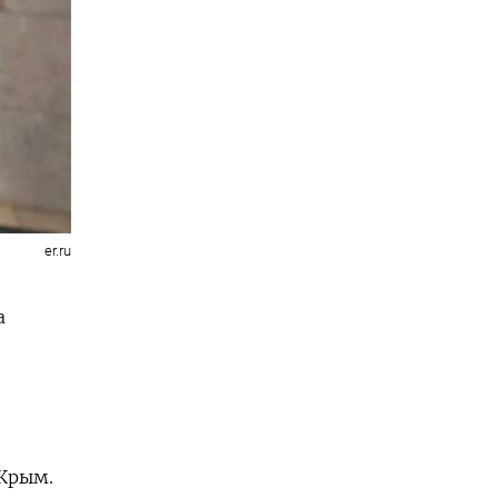
er.ru
а
е
 Крым.