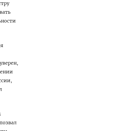
стру
вать
ьности
ля
уверен,
рении
ссии,
л
м
 позвал