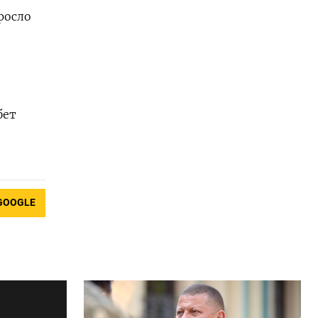
росло
бет
GOOGLE