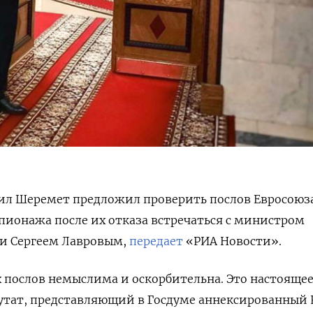
ил Шеремет предложил проверить послов Евросоюз
пионажа после их отказа встречаться с министром
ии Сергеем Лавровым,
передает
«РИА Новости».
 послов немыслима и оскорбительна. Это настояще
путат, представляющий в Госдуме аннексированный