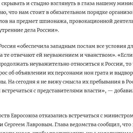
 скрывать и стыдно взглянуть в глаза нашему мини
аю, что нам стоит в обязательном порядке организо
слов на предмет шпионажа, провокационной деятел
утренние дела России».
Россия «обеспечила западным послам все условия д
а те отвечают ей неуважением и чванством». «Если
продолжать неуважительно относиться к России, то 
рос об объявлении их персонами нон грата и выдво
ы. На сегодня я не вижу смысла их пребывания в Ро
 встречаться с представителями власти», — добави
рств Евросоюза отказались встречаться с министро
и Сергеем Лавровым. Глава ведомства сообщил, что