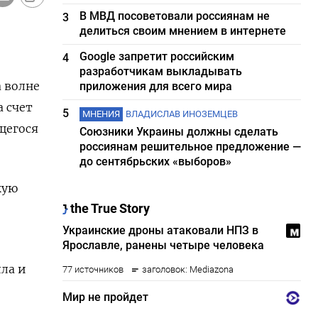
В МВД посоветовали россиянам не
3
делиться своим мнением в интернете
Google запретит российским
4
разработчикам выкладывать
а волне
приложения для всего мира
 счет
5
МНЕНИЯ
ВЛАДИСЛАВ ИНОЗЕМЦЕВ
щегося
Союзники Украины должны сделать
россиянам решительное предложение —
до сентябрьских «выборов»
кую
ла и