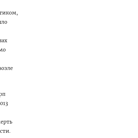
тиком,
ыло
нах
мо
возле
рп
013
мерть
сти.