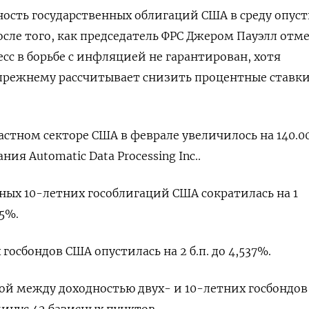
дность государственных облигаций США в среду опус
сле того, как председатель ФРС Джером Пауэлл отм
сс в борьбе с инфляцией не гарантирован, хотя
прежнему рассчитывает снизить процентные ставк
астном секторе США в феврале увеличилось на 140.0
ия Automatic Data Processing Inc..
ых 10-летних гособлигаций США сократилась на 1
5%.
госбондов США опустилась на 2 б.п. до 4,537%.
ой между доходностью двух- и 10-летних госбондов
 минус 42 базисных пунктов.