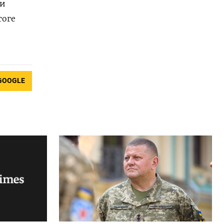
ри
тоге
GOOGLE