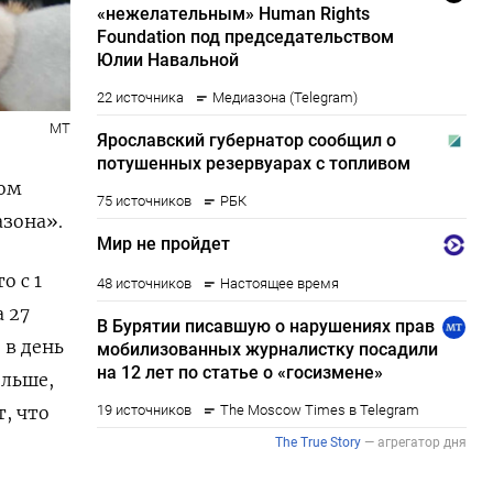
МТ
ком
зона».
о с 1
 27
 в день
ольше,
т, что