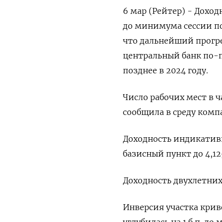
6 мар (Рейтер) - Дохо
до минимума сессии по
что дальнейший прогре
центральный банк по-
позднее в 2024 году.
Число рабочих мест в ч
сообщила в среду компан
Доходность индикативн
базисный пункт до 4,12
Доходность двухлетних 
Инверсия участка крив
углубилась на 1 б.п. до