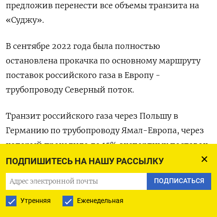
предложив перенести все объемы транзита на
«Суджу».
В сентябре 2022 года была полностью
остановлена прокачка по основному маршруту
поставок российского газа в Европу -
трубопроводу Северный поток.
Транзит российского газа через Польшу в
Германию по трубопроводу Ямал-Европа, через
который проходило до 15% экспортных поставок
Газпрома в Европу и Турцию, был прекращен в
ПОДПИШИТЕСЬ НА НАШУ РАССЫЛКУ
2022 году после ответных санкций РФ в
ПОДПИСАТЬСЯ
отношении польского владельца газопровода.
Утренняя
Еженедельная
По данным оператора ГТС Украины, в 2023 году