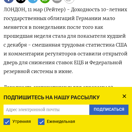
ЛОНДОН, 11 мар (Рейтер) - Доходность 10-летних
государственных облигаций Германии мало
меняется в понедельник после того как
прошедшая неделя стала для показателя худшей
с декабря - смешанная трудовая статистика США
и комментарии регуляторов оставили открытой
дверь для снижения ставок ЕЦБ и Федеральной
резервной системы в июне.
Доходность индикативных для еврозоны 10-
летних бондов Германии снизилась сегодня на
ПОДПИШИТЕСЬ НА НАШУ РАССЫЛКУ
0,5 базисного пункта до 2,262%. По итогам
ПОДПИСАТЬСЯ
прошлой пятидневки она упала на 14,5 б.п., что
Утренняя
Еженедельная
стало самым большим падением за 12 недель.