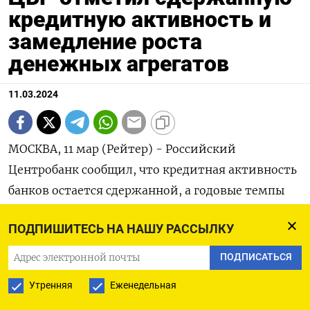
кредитную активность и
замедление роста
денежных агрегатов
11.03.2024
МОСКВА, 11 мар (Рейтер) - Российский
Центробанк сообщил, что кредитная активность
банков остается сдержанной, а годовые темпы
роста денежных агрегатов замедлились.
ПОДПИШИТЕСЬ НА НАШУ РАССЫЛКУ
Следующее заседание об уровне ставки пройдет
ПОДПИСАТЬСЯ
22 марта и, как ожидается, Банк России сохранит
Утренняя
Еженедельная
ее на уровне 16%, как и в феврале, после пяти