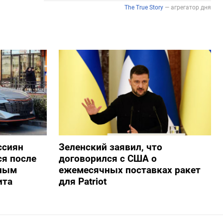
ссиян
Зеленский заявил, что
ся после
договорился с США о
нным
ежемесячных поставках ракет
ита
для Patriot