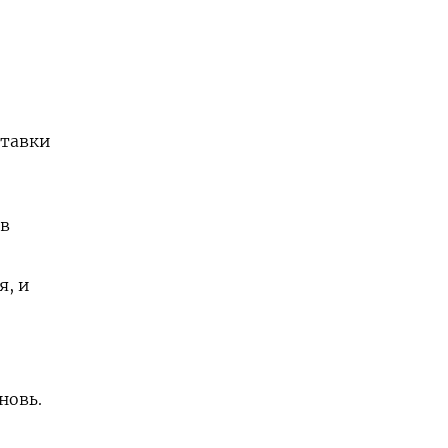
ставки
ов
я, и
новь.