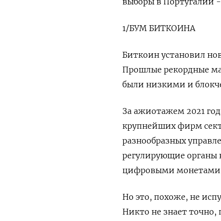
выборы в Португалии - 
1/БУМ БИТКОИНА
Биткоин установил нов
Прошлые рекордные мак
были низкими и блокчей
За ажиотажем 2021 год
крупнейших фирм сект
разнообразных управл
регулирующие органы н
цифровыми монетами
Но это, похоже, не исп
Никто не знает точно,