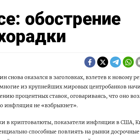
се: обострение
хорадки
оин снова оказался в заголовках, взлетев к новому р
ак многие из крупнейших мировых центробанков на
ению процентных ставок, оговариваясь, что оно в
то инфляция не «взбрыкнет».
и в криптовалюты, показатели инфляции в США, К
енциально способные повлиять на рынки досрочные