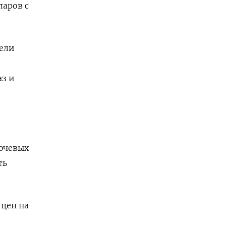
аров с
тели
аз и
ючевых
ть
 цен на