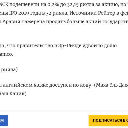
МСК подешевели на 0,2% до 32,15 рияла за акцию, но 
ны IPO 2019 года в 32 рияла. Источники Рейтер в фе
ая Аравия намерена продать больше акций государст
но, что правительство в Эр-Рияде удвоило долю
ramco.
о рияла)
 английском языке доступен по коду: (Маха Эль Дах
маш Каник)
АМ
ПОДПИСАТЬСЯ В 