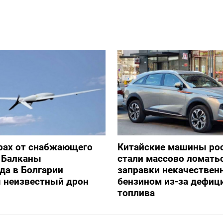
рах от снабжающего
Китайские машины ро
 Балканы
стали массово ломать
да в Болгарии
заправки некачестве
я неизвестный дрон
бензином из-за дефиц
топлива