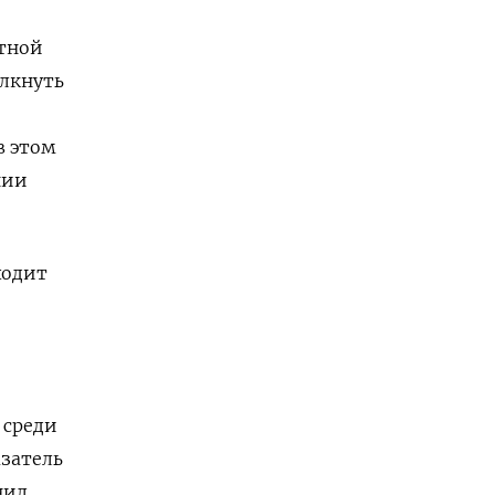
тной
олкнуть
й
в этом
нии
ходит
 среди
азатель
нил,