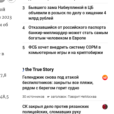
Бывшего зама Набиуллиной в ЦБ
3
кой
объявили в розыск по делу о хищении 4
в 2023
млрд рублей
м об
Отказавшийся от российского паспорта
4
банкир-миллиардер может стать самым
богатым человеком в Европе
ФСБ хочет внедрить систему СОРМ в
5
комьютерные игры и на криптобиржи
 в
7,8
48,5