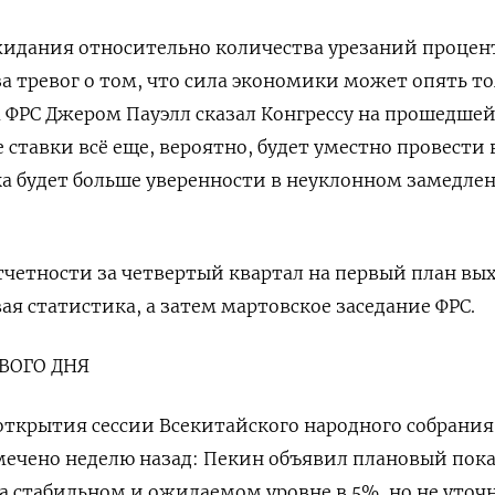
идания относительно количества урезаний процен
за тревог о том, что сила экономики может опять т
 ФРС Джером Пауэлл сказал Конгрессу на прошедше
 ставки всё еще, вероятно, будет уместно провести 
нка будет больше уверенности в неуклонном замедле
тчетности за четвертый квартал на первый план вы
ая статистика, а затем мартовское заседание ФРС.
ВОГО ДНЯ
ткрытия сессии Всекитайского народного собрания
мечено неделю назад: Пекин объявил плановый пок
на стабильном и ожидаемом уровне в 5%, но не уточ