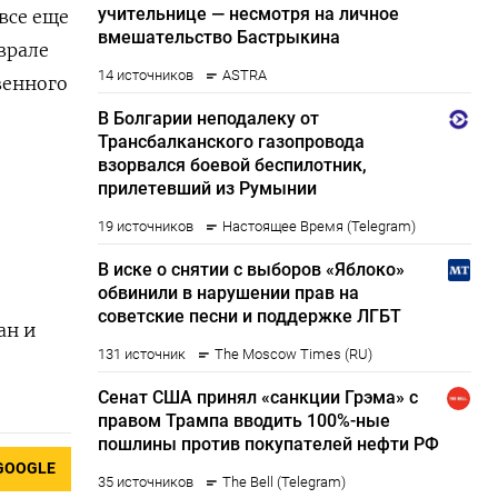
все еще
врале
венного
ан и
GOOGLE