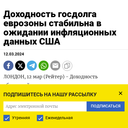
Доходность госдолга
еврозоны стабильна в
ожидании инфляционных
данных США
12.03.2024
ЛОНДОН, 12 мар (Рейтер) - Доходность
облигаций еврозоны остается в узком диапазоне
во вторник после сильнейшего недельного спада
ПОДПИШИТЕСЬ НА НАШУ РАССЫЛКУ
с декабря на прошлой неделе. Инвесторы
ПОДПИСАТЬСЯ
ожидают данных об инфляции в США, которые
Утренняя
Еженедельная
могут укрепить ожидания корректировки