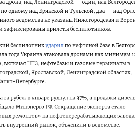
ва дрона, над Ленинградской — один, над Белгород
, по одному над Брянской и Тульской, два — над Орл
енного ведомства не указаны Нижегородская и Воро
ли зафиксированы прилеты беспилотников.
ский беспилотник
ударил
по нефтяной базе в Белгор
чала года Украина атаковала дронами как минимум 1
, включая НПЗ, нефтебазы и газовые терминалы в
лгоградской, Ярославской, Ленинградской областях,
Санкт-Петербурге.
а за рубеж в январе рухнул на 37%, а продажи дизел
бщало Минэнерго РФ. Сокращение экспорта стало
овых ремонтов» на нефтеперерабатывающих завода
ь внутренний рынок, объяснили в ведомстве.