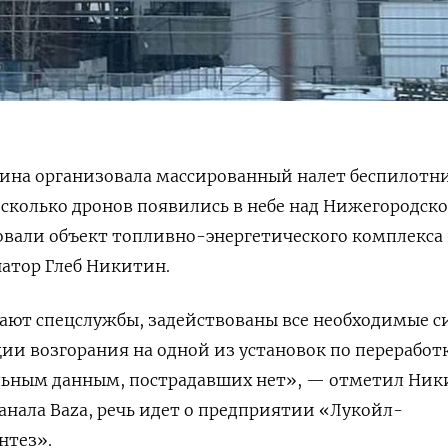
раина организовала массированный налет беспилотн
сколько дронов появились в небе над Нижегородск
ковали объект топливно-энергетического комплекса 
атор Глеб Никитин.
тают спецслужбы, задействованы все необходимые с
ции возгорания на одной из установок по переработ
льным данным, пострадавших нет», — отметил Ник
нала Baza, речь идет о предприятии «Лукойл-
нтез».