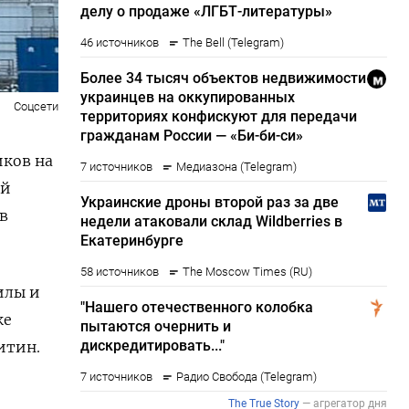
Соцсети
иков на
ой
в
илы и
ке
итин.