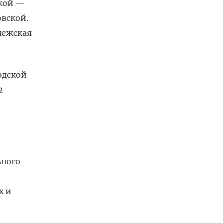
ской —
овской.
нежская
одской
2
ьного
х и