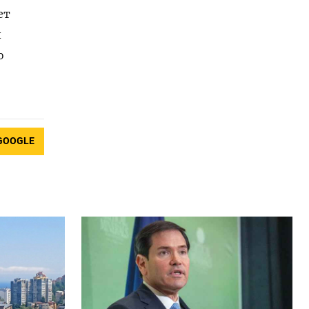
ет
х
ю
GOOGLE