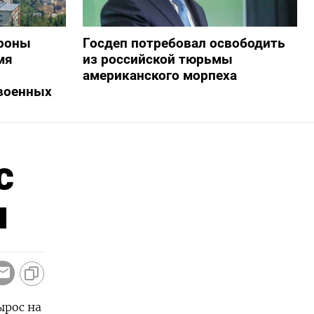
дроны
Госдеп потребовал освободить
мя
из российской тюрьмы
американского морпеха
военных
с
и
ырос на