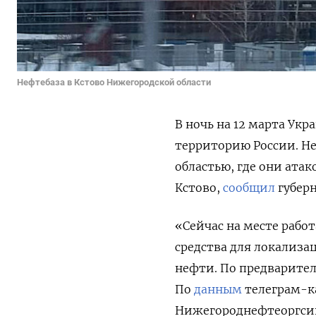
Нефтебаза в Кстово Нижегородской области
В ночь на 12 марта Ук
территорию России. Не
областью, где они ата
Кстово,
сообщил
губерн
«Сейчас на месте рабо
средства для локализа
нефти. По предварите
По
данным
телеграм-ка
Нижегороднефтеоргси