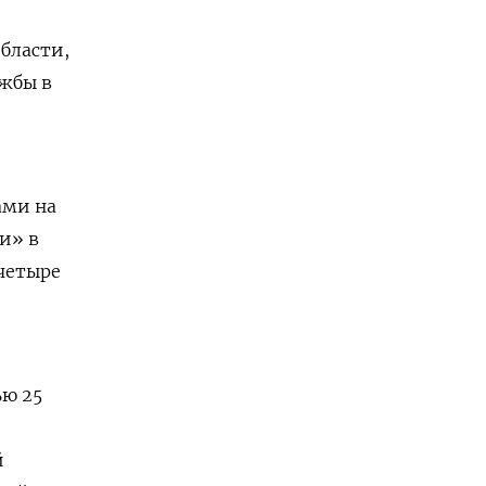
бласти,
ужбы в
ами на
и» в
«четыре
ью 25
й