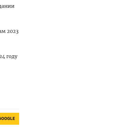
едании
ам 2023
24 году
GOOGLE