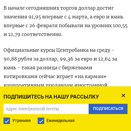
В начале сегодняшних торгов доллар достиг
значения 91,95 впервые с 4 марта, а евро и юань
впервые с 26 февраля побывали на уровнях 100,55
и 12,79 соответственно.
Официальные курсы Центробанка на среду -
90,88 рубля за доллар, 99,36 за евро и 12,64 за
юань - такая разница с биржевыми
котировками сейчас играет «на карман»
корпоративным продавцам иностранной
валюты.
ПОДПИШИТЕСЬ НА НАШУ РАССЫЛКУ
ПОДПИСАТЬСЯ
По итогам вторника российская валюта
существенно подешевела. В паре с долларом
Утренняя
Еженедельная
рубль потерял 1,3% (91,78), 1,2% - в паре с евро