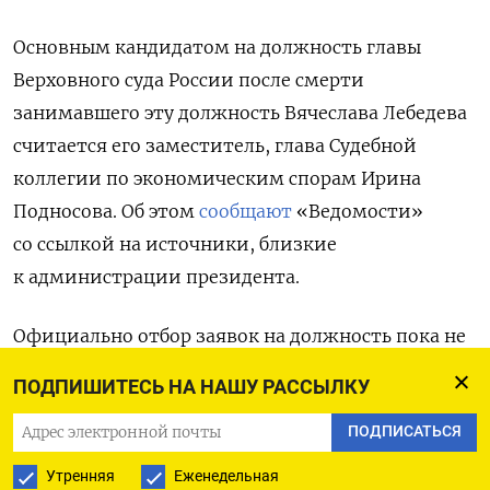
Основным кандидатом на должность главы
Верховного суда России после смерти
занимавшего эту должность Вячеслава Лебедева
считается его заместитель, глава Судебной
коллегии по экономическим спорам Ирина
Подносова. Об этом
сообщают
«Ведомости»
со ссылкой на источники, близкие
к администрации президента.
Официально отбор заявок на должность пока не
окончен, но кандидатура Подносовой «в первых
ПОДПИШИТЕСЬ НА НАШУ РАССЫЛКУ
рядах», говорят собеседники «Ведомостей».
ПОДПИСАТЬСЯ
Т
акое назначение они считают «наиболее
логичным» и вероятным.
Утренняя
Еженедельная