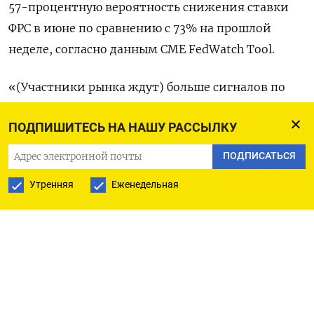
57-процентную вероятность снижения ставки
ФРС в июне по сравнению с 73% на прошлой
неделе, согласно данным CME FedWatch Tool.
«(Участники рынка ждут) больше сигналов по
итогам заседания Федрезерва, которые укажут
ПОДПИШИТЕСЬ НА НАШУ РАССЫЛКУ
на вероятность снижения ставок в этом году, а
затем публикации точечных графиков,
ПОДПИСАТЬСЯ
отражающих прогноз ФРС в отношении
Утренняя
Еженедельная
дальнейшей траектории ДКП», - полагает Рассел
Хакманн из Hackmann Wealth Partners.
Заседание американского центробанка состоится
19-20 марта.
Дополнительную обеспокоенность вызвали