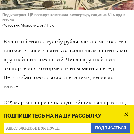
Под контроль ЦБ попадут компании, экспортирующие на $1 млрд в
месяц
Фотобанк Moscow-Live / flickr
Беспокойство за судьбу рубля заставляет власти
внимательнее следить за валютными потоками
крупнейших компаний. Число крупнейших
экспортеров, которые отчитываются перед
Центробанком о своих операциях, выросло
вдвое.
С 15 марта в перечень крупнейших экспортеров,
предоставляющих ЦБ информацию о своих
ПОДПИШИТЕСЬ НА НАШУ РАССЫЛКУ
активах и обязательствах,
ПОДПИСАТЬСЯ
включаются
компании, у которых в прошлом