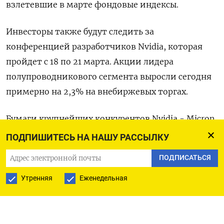
взлетевшие в марте фондовые индексы.
Инвесторы также будут следить за
конференцией разработчиков Nvidia, которая
пройдет с 18 по 21 марта. Акции лидера
полупроводникового сегмента выросли сегодня
примерно на 2,3% на внебиржевых торгах.
Бумаги крупнейших конкурентов Nvidia - Micron
Technology и Advanced Micro Devices - прибавили
ПОДПИШИТЕСЬ НА НАШУ РАССЫЛКУ
в стоимости 2,8% и 1,3% соответственно.
ПОДПИСАТЬСЯ
Фьючерсы на Dow к 15:49 МСК выросли на 0,17%,
Утренняя
Еженедельная
на S&P 500 - на 0,72%, а фьючерсы на Nasdaq 100
поднялись на 1,17%.