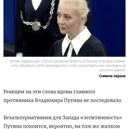
Юлия Навальная: «Путин захватил власть в России и теперь может
хоть объявить себя президентом, хоть короновать как наследника
русских царей»
Снимок экрана
Реакции на эти слова вдовы главного
противника Владимира Путина не последовало.
Безальтернативная для Запада «легитимность»
Путина покоится, вероятно, на том же жалком