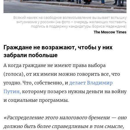
Всякий намек на свободное волеизъявление вызывает вспышку
энтузиазма у россиян (на фото – очередь желающих поставить
подпись в поддержку кандидатуры Бориса Надеждина)
The Moscow Times
Граждане не возражают, чтобы у них
забрали побольше
А когда граждане не имеют права выбора
(голоса), от их имени можно говорить все, что
угодно. Что, собственно, и
делает Владимир
Путин,
которому позарез нужны деньги на войну
и социальные программы.
«Распределение этого налогового бремени — оно
должно быть более справедливым в том смысле,