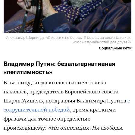
Александр Ширвиндт: «Смерти я не боюсь. Я боюсь за своих близких.
Боюсь случайностей для друзей»
Социальные сети
Владимир Путин: безальтернативная
«легитимность»
В пятницу, когда «голосование» только
началось, председатель Европейского совета
Шарль Мишель, поздравляя Владимира Путина
с
сокрушительной победой
, тремя краткими
фразами дал точное определение
происходящему:
«Ни оппозиции. Ни свободы.