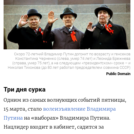
Скоро 72-летний Владимир Путин догонит по возрасту и генсеков
Константина Черненко (слева, умер 74 лет) и Леонида Брежнева
(справа, умер 75 лет), а на следующем «президентском» сроке – и
Николая Тихонова (до 80 лет работал председателем совмина СССР)
Public Domain
Три дня сурка
Одним из самых волнующих событий пятницы,
15 марта, стало
волеизъявление Владимира
Путина
на «выборах» Владимира Путина.
Нацлидер входит в кабинет, садится за