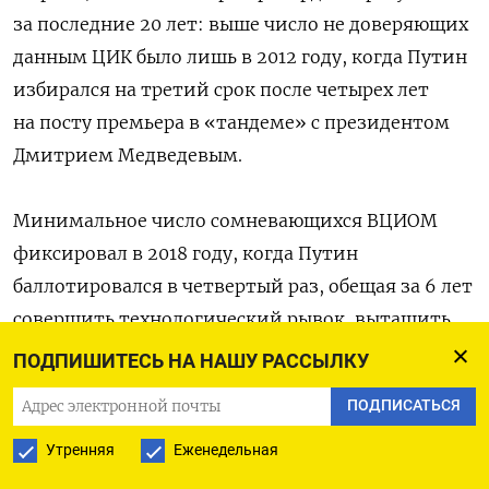
за последние 20 лет: выше число не доверяющих
данным ЦИК было лишь в 2012 году, когда Путин
избирался на третий срок после четырех лет
на посту премьера в «тандеме» с президентом
Дмитрием Медведевым.
Минимальное число сомневающихся ВЦИОМ
фиксировал в 2018 году, когда Путин
баллотировался в четвертый раз, обещая за 6 лет
совершить технологический рывок, вытащить
россиян из бедности и остановить вымирание
ПОДПИШИТЕСЬ НА НАШУ РАССЫЛКУ
населения: тогда только 7% говорили
ПОДПИСАТЬСЯ
о недоверии к результатам выборов.
Утренняя
Еженедельная
В целом же «полностью доверяют»