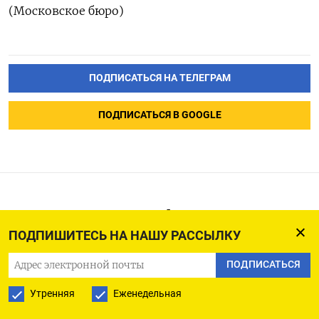
(Московское бюро)
ПОДПИСАТЬСЯ НА ТЕЛЕГРАМ
ПОДПИСАТЬСЯ В GOOGLE
Биткоин упал более чем на
6%, альткоины растут
ПОДПИШИТЕСЬ НА НАШУ РАССЫЛКУ
ПОДПИСАТЬСЯ
19.03.2024
Утренняя
Еженедельная