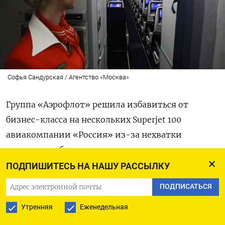
Софья Сандурская / Агентство «Москва»
Группа «Аэрофлот» решила избавиться от
бизнес-класса на нескольких Superjet 100
авиакомпании «Россия» из-за нехватки
стоместных бортов на курортных и
туристических маршрутах. Это следует из
ПОДПИШИТЕСЬ НА НАШУ РАССЫЛКУ
инвестиционной программы группы,
пишут
ПОДПИСАТЬСЯ
«Известия».
Утренняя
Еженедельная
В девяти самолетах 12 кресел бизнес-класса