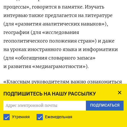
процессы», говорится в памятке. Изучать
интервью также предлагается на литературе
(для «развития аналитических навыков»),
географии (для «исследования
геополитического положения стран») и даже
на уроках иностранного языка и информатики
(для «обогащения словарного запаса»
и развития «медиаграмотности»).
«Классным руководителям важно ознакомиться
с данным интервью, поскольку оно может стать
ПОДПИШИТЕСЬ НА НАШУ РАССЫЛКУ
основой для обсуждений в классе значения
ПОДПИСАТЬСЯ
гражданской ответственности и исторической
осведомленности», — пишут авторы памятки.
Утренняя
Еженедельная
Они также указывают на «воспитательный