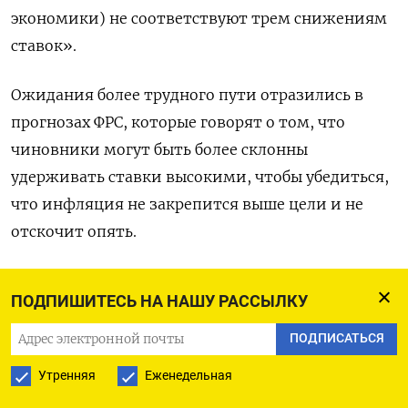
экономики) не соответствуют трем снижениям
ставок».
Ожидания более трудного пути отразились в
прогнозах ФРС, которые говорят о том, что
чиновники могут быть более склонны
удерживать ставки высокими, чтобы убедиться,
что инфляция не закрепится выше цели и не
отскочит опять.
Девять из 19 чиновников ФРС спрогнозировали
ПОДПИШИТЕСЬ НА НАШУ РАССЫЛКУ
три снижения ставки на четверть пункта в 2024
году, другие девять - два или меньше. Лишь
ПОДПИСАТЬСЯ
один включил в план больше шагов вниз, чем
Утренняя
Еженедельная
медианный показатель.