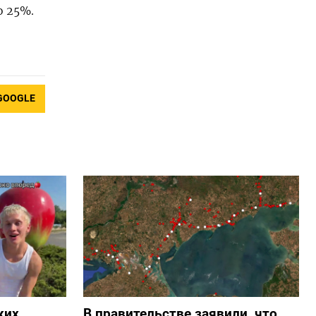
о 25%.
GOOGLE
ких
В правительстве заявили, что