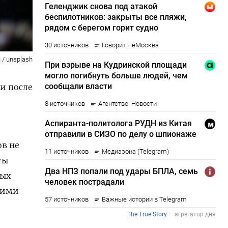
 / unsplash
и после
ов не
ты
ных
кими