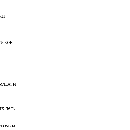
ия
тиков
ьства и
х лет.
 точки