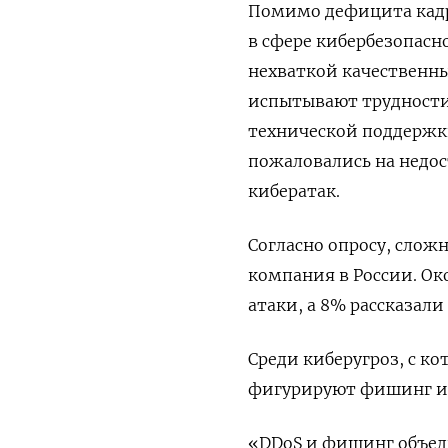
Помимо дефицита кадро
в сфере кибербезопас
нехваткой качественн
испытывают трудности
технической поддержк
пожаловались на недо
кибератак.
Согласно опросу, слож
компания в России. Ок
атаки, а 8% рассказали
Среди киберугроз, с к
фигурируют фишинг и 
«DDoS и фишинг объеди