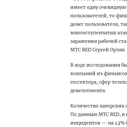
имеет одну очевидную 
пользователей, то фиш
денег пользователя, та
многоступенчатых ата
заражения рабочей ст
МТС RED
Сергей Орляк.
В ходе исследования б
компаний из финансово
госсектора, сфер теле
девелопмента.
Количество хакерских а
По данным МТС RED, в 
инцидентов — на 43% б