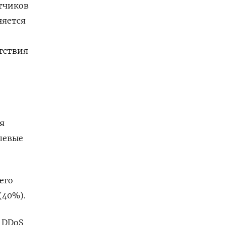
отчиков
няется
тствия
я
левые
его
(40%).
 DDoS