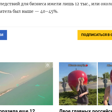
едствий для бизнеса имели лишь 12 тыс., или окол
затель был выше — 40–45%.
АМ
ПОДПИСАТЬСЯ В 
оразила еще 12
Двое главных российс