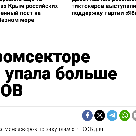
их Крым российских
тиктокеров выступили
оенный пост на
поддержку партии «Яб
Черном море
ромсекторе
 упала больше
COB
екс менеджеров по закупкам от HCOB для