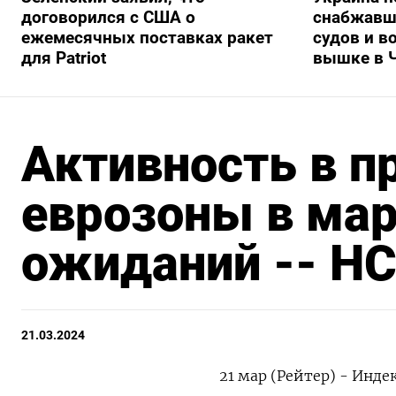
договорился с США о
снабжавш
ежемесячных поставках ракет
судов и в
для Patriot
вышке в 
Активность в п
еврозоны в мар
ожиданий -- H
21.03.2024
21 мар (Рейтер) - Инд