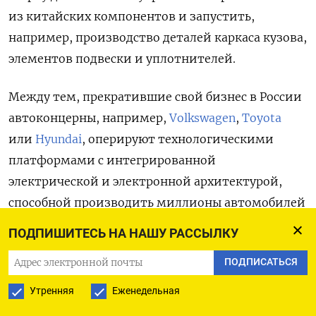
из китайских компонентов и запустить,
например, производство деталей каркаса кузова,
элементов подвески и уплотнителей.
Между тем, прекратившие свой бизнес в России
автоконцерны, например,
Volkswagen
,
Toyota
или
Hyundai
, оперируют технологическими
платформами с интегрированной
электрической и электронной архитектурой,
способной производить миллионы автомобилей
ежегодно, и активно развивают подключенные,
ПОДПИШИТЕСЬ НА НАШУ РАССЫЛКУ
интеллектуальные, электрические, беспилотные
ПОДПИСАТЬСЯ
и иные инновационные виды машин.
Утренняя
Еженедельная
Среднесрочные же планы «Москвича», при всей