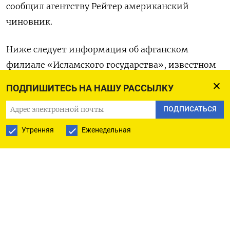
сообщил агентству Рейтер американский
чиновник.
Ниже следует информация об афганском
филиале «Исламского государства», известном
как ИГИЛ-Х, и его возможных мотивах для
ПОДПИШИТЕСЬ НА НАШУ РАССЫЛКУ
нападения на Россию:
ПОДПИСАТЬСЯ
ЧТО ТАКОЕ ИГИЛ-К?
Утренняя
Еженедельная
«Исламское государство Хорасан» (ИГИЛ-Х),
названное в честь старого термина,
обозначающего регион, включающий части
Ирана, Туркменистана и Афганистана,
появилось на востоке Афганистана в конце 2014
года и быстро завоевало репутацию крайне