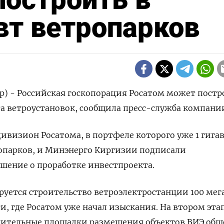
Гвт ветропарков
р) - Российская госкопорация Росатом может постр
та ветроустановок, сообщила пресс-служба компани
ивизион Росатома, в портфеле которого уже 1 гига
ропарков, и Минэнерго Киргизии подписали
шение о проработке инвестпроекта.
руется строительство ветроэлектростанции 100 мег
и, где Росатом уже начал изыскания. На втором эта
нительные площадки размещения объектов ВИЭ общ