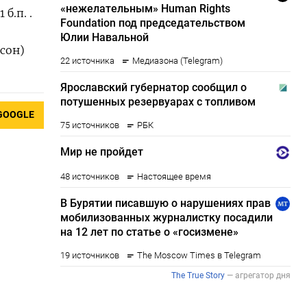
б.п. .
сон)
GOOGLE