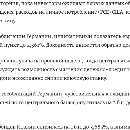
вторник, пока инвесторы ожидают первых данных о
декса расходов на личное потребление (PCE) США, 
ятницу.
 облигаций Германии, индикативный показатель ев
й пункт до 2,361%. Доходность движется обратно це
врозоны упала на прошлой неделе, когда центральны
обсуждать возможность смягчения денежно-кредит
арии неожиданно снизил ключевую ставку.
х гособлигаций Германии, чувствительная к ожида
ейского центрального банка, опустилась на 2 б.п. д
ондов Италии снизилась на 1 б.п. до 3,685%, а вним