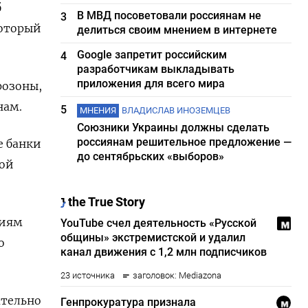
б
В МВД посоветовали россиянам не
3
который
делиться своим мнением в интернете
Google запретит российским
4
разработчикам выкладывать
приложения для всего мира
розоны,
нам.
5
МНЕНИЯ
ВЛАДИСЛАВ ИНОЗЕМЦЕВ
Союзники Украины должны сделать
россиянам решительное предложение —
е банки
до сентябрьских «выборов»
ной
ниям
о
ательно