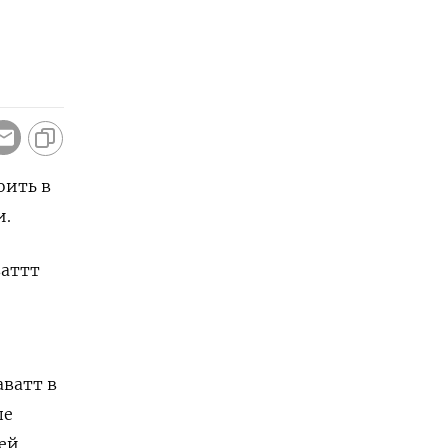
оить в
и.
ваттт
аватт в
пе
ей