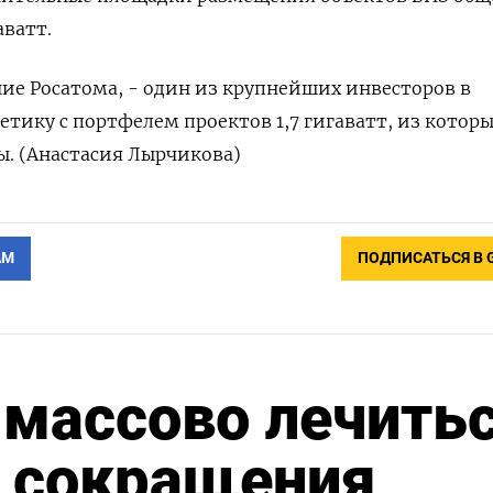
ватт.
ие Росатома, - один из крупнейших инвесторов в
тику с портфелем проектов 1,7 гигаватт, из которы
ы. (Анастасия Лырчикова)
АМ
ПОДПИСАТЬСЯ В 
 массово лечить
е сокращения