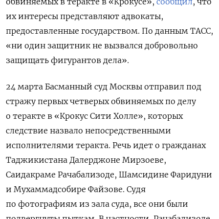
обвиняемых в теракте в «Крокусе»,
сообщил
, что
их интересы представляют адвокаты,
предоставленные государством. По данным ТАСС,
«ни один защитник не вызвался добровольно
защищать фигурантов дела».
24 марта Басманный суд Москвы отправил под
стражу первых четверых обвиняемых по делу
о теракте в «Крокус Сити Холле», которых
следствие назвало непосредственными
исполнителями теракта. Речь идет о гражданах
Таджикистана Далерджоне Мирзоеве,
Саидакраме Рачабализоде, Шамсидине Фаридуни
и Мухаммадсобире Файзове. Судя
по фотографиям из зала суда, все они были
подвергнуты пыткам. В частности, Рачабализоде