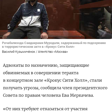
Рачабализода Саидакрами Муродали, задержанный по подозрению
в террористическом акте в «Крокус Сити Холл»
Василий Кузьмичёнок / Агентство «Москва»
Адвокаты по назначению, защищающие
обвиняемых в совершении теракта
в концертном зале «Крокус Сити Холл», стали
получать угрозы, сообщила член президентского
Совета по правам человека Ева Меркачева.
«От них требуют отказаться от участия