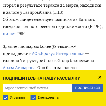
сгорел в результате теракта 22 марта, находится
в залоге у Газпромбанка (ГПБ).
Об этом
свидетельствует выписка из Единого
государственного реестра недвижимости (ЕГРН),
пишет
РБК.
Здание площадью более 38 тысяч м²
принадлежит
АО «Крокус Интернэшнл»
—
головной структуре Crocus Group бизнесмена
Араза Агаларова
. Оно было заложено
по ипотечному договору в ноябре 2023 года,
ПОДПИШИТЕСЬ НА НАШУ РАССЫЛКУ
обременение на недвижимость действует
ПОДПИСАТЬСЯ
до 24 декабря 2032 года.
Утренняя
Еженедельная
В залог Газпромбанку концертная площадка