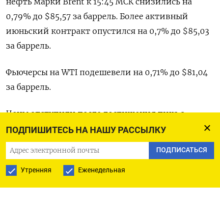
нефть марки Brent к 15:45 МСК снизились на
0,79% до $85,57 за баррель. Более активный
июньский контракт опустился на 0,7% до $85,03
за баррель.
Фьючерсы на WTI подешевели на 0,71% до $81,04
за баррель.
Цены отступили после достижения пика с
октября на прошлой неделе, но остаются на 3%
ПОДПИШИТЕСЬ НА НАШУ РАССЫЛКУ
выше среднего уровня закрытия первой недели
ПОДПИСАТЬСЯ
марта.
Утренняя
Еженедельная
«Резкий рост запасов нефти в США и ожидания
возможного бездействия ОПЕК+ в вопросе
политики добычи на следующей неделе привели