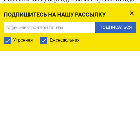
составил 33% в натуральном значении
ПОДПИШИТЕСЬ НА НАШУ РАССЫЛКУ
и увеличился на 45% в денежном. В 2023 году
за аналогичный период было потрачено 2 млрд
ПОДПИСАТЬСЯ
рублей на 2,7 млн пачек препаратов.
Утренняя
Еженедельная
Динамику подтверждают участники рынка:
в «Аптечной сети 36,6» отметили рост продаж
антидепрессантов на 41% по сравнению
с аналогичным периодом 2023 года, в сети
«Аптека 25» показатель увеличился на 15%.
Среди лидирующих препаратов названы
Ципралекс, Триттико и Велаксин.
По мнению врача-невролога группы компаний
Bestdoctor Валерии Поляковой, рост продаж