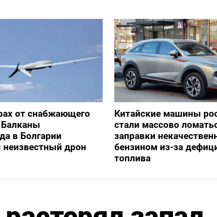
рах от снабжающего
Китайские машины ро
 Балканы
стали массово ломать
да в Болгарии
заправки некачестве
я неизвестный дрон
бензином из-за дефиц
топлива
 растерял запал