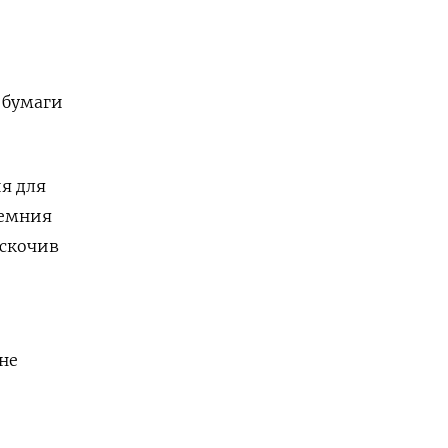
а бумаги
ия для
ремния
дскочив
не
о