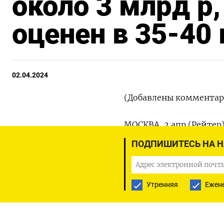
около 3 млрд р
оценен в 35-40
02.04.2024
(Добавлены комментар
МОСКВА, 2 апр (Рейте
намерении провести в 
ПОДПИШИТЕСЬ НА 
организация.
По данным ЦБР, портфе
Утренняя
Ежен
до 443 миллиардов руб
размещение акций мик