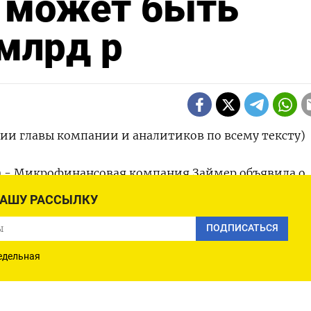
, может быть
 млрд р
ии главы компании и аналитиков по всему тексту)
р) - Микрофинансовая компания Займер объявила о
апреле IPO на сумму около 3 миллиардов рублей, с
НАШУ РАССЫЛКУ
ПОДПИСАТЬСЯ
ль микрозаймов в 2023 году в секторе увеличился 
едельная
лей. В прошлом году на рынке РФ впервые прошло
рофинансовых игроков, - CarMoney привлекла окол