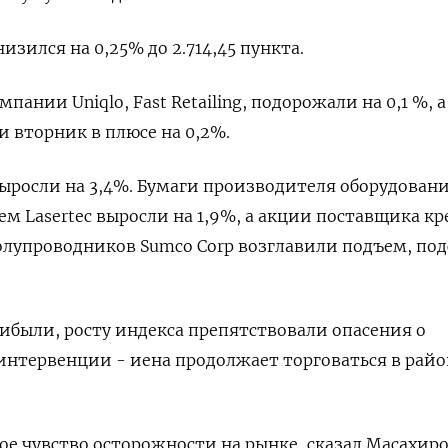
изился на 0,25% до 2.714,45 пункта.
ании Uniqlo, Fast Retailing, подорожали на 0,1 %, 
и вторник в плюсе на 0,2%.
 выросли на 3,4%. Бумаги производителя оборудован
м Lasertec выросли на 1,9%, а акции поставщика к
олупроводников Sumco Corp возглавили подъем, по
ибыли, росту индекса препятствовали опасения о
нтервенции - иена продолжает торговаться в райо
е чувство осторожности на рынке, сказал Масахир