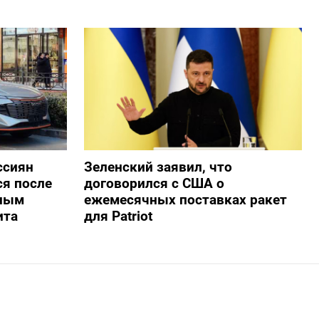
ссиян
Зеленский заявил, что
ся после
договорился с США о
нным
ежемесячных поставках ракет
ита
для Patriot