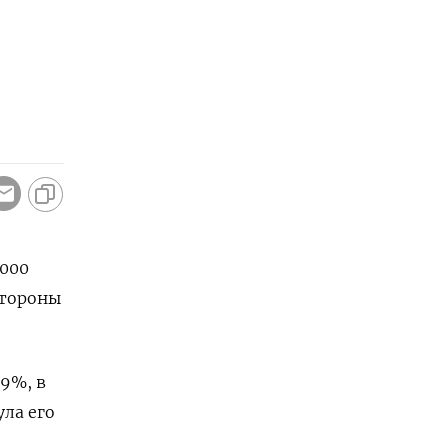
.000
стороны
19%, в
ла его