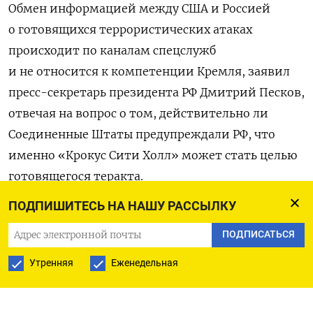
Обмен информацией между США и Россией
о готовящихся террористических атаках
происходит по каналам спецслужб
и не относится к компетенции Кремля,
заявил
пресс-секретарь президента РФ Дмитрий Песков,
отвечая на вопрос о том, действительно ли
Соединенные Штаты предупреждали РФ, что
именно «Крокус Сити Холл» может стать целью
готовящегося теракта.
ПОДПИШИТЕСЬ НА НАШУ РАССЫЛКУ
«Это не является нашей компетенцией, потому
что подобные обмены информацией идут
ПОДПИСАТЬСЯ
по каналам специальных служб, информация
Утренняя
Еженедельная
передается непосредственно от службы
к службе», — приводит «
РИА Новости
» слова