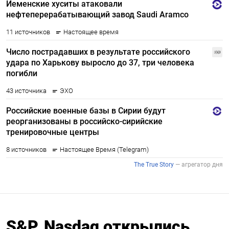
S&P, Nasdaq открылись