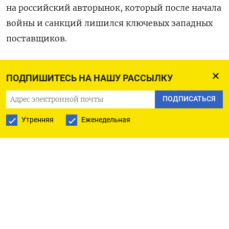
на российский авторынок, который после начала
войны и санкций лишился ключевых западных
поставщиков.
Китайские бренды «не заинтересованы
ПОДПИШИТЕСЬ НА НАШУ РАССЫЛКУ
и не видят стимула в локализации своего
производства в России, что загрузило бы
ПОДПИСАТЬСЯ
дополнительными заказами и российскую
Утренняя
Еженедельная
компонентную отрасль», заявил Соколов (его
цитирует «Коммерсант»
).
По словам главы АвтоВАЗа, у ряда пришедших
в Россию восточных брендов наблюдается
дефицит запчастей, а у автосервисов —
сложности с заказом деталей для обслуживания