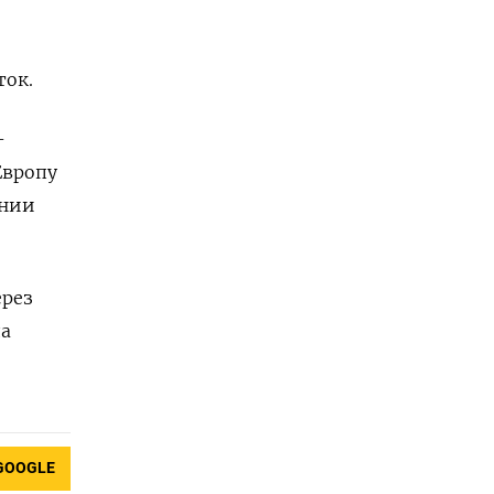
ток.
-
Европу
ении
ерез
да
GOOGLE