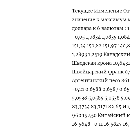
Текущее Изменение Открытие Закрытие Дневной Дневной Годовой Годовой значение к максимум минимум максимум минимум закрытию, % Индекс доллара к 6 валютам : 104,27 0,048 104,23 104,22 104,35 104,13 105,1 101,29 Евро 1,083 -0,05 1,0834 1,0835 1,0843 1,0823 1,1044 1,0696 Японская иена 151,25 -0,05 151,34 151,33 151,34 150,82 151,97 140,82 Британский фунт 1,2624 -0,13 1,2641 1,264 1,2648 1,2615 1,2893 1,2519 Канадский доллар 1,3564 0,17 1,3541 1,3541 1,3578 1,3541 1,3614 1,323 Шведская крона 10,6431 -0,05 10,6426 10,6487 10,6731 10,6325 10,82