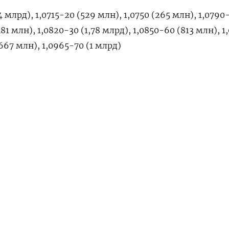
4 млрд), 1,0715-20 (529 млн), 1,0750 (265 млн), 1,0790
481 млн), 1,0820-30 (1,78 млрд), 1,0850-60 (813 млн), 1
(667 млн), 1,0965-70 (1 млрд)
), 150,00 (613 млн), 151,25 (235 млн), 152,00 (760 млн)
НАШУ РАССЫЛКУ
ПОДПИСАТЬСЯ
н), 0,8925 (500 млн), 0,9025 (484 млн)
едельная
3 млрд), 1,3600 (617 млн)
н), 1,2580 (200 млн), 1,2700 (456 млн)
н), 0,6600 (300 млн)
лн)