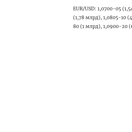
EUR/USD: 1,0700-05 (1,5
(1,78 млрд), 1,0805-10 (
80 (1 млрд), 1,0900-20 
USD/JPY: 149,00 (896 млн
ПОДПИШИТЕСЬ НА 
(767 млн)
USD/CHF: 0,8825 (500 мл
Утренняя
Ежен
USD/CAD: 1,3500-10 (1,3
GBP/USD: 1,2450 (250 мл
AUD/USD: 0,6575 (411 мл
EUR/CHF: 0,9670 (248 м