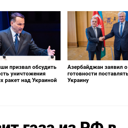
ши призвал обсудить
Азербайджан заявил о
сть уничтожения
готовности поставлять
х ракет над Украиной
Украину
ит газа из РФ в