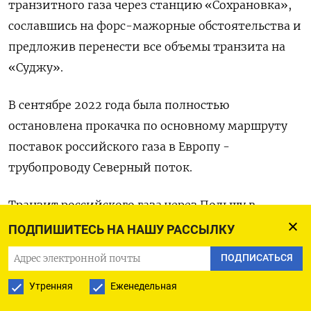
транзитного газа через станцию «Сохрановка»,
сославшись на форс-мажорные обстоятельства и
предложив перенести все объемы транзита на
«Суджу».
В сентябре 2022 года была полностью
остановлена прокачка по основному маршруту
поставок российского газа в Европу -
трубопроводу Северный поток.
Транзит российского газа через Польшу в
Германию по трубопроводу Ямал-Европа, через
ПОДПИШИТЕСЬ НА НАШУ РАССЫЛКУ
который проходило до 15% экспортных поставок
ПОДПИСАТЬСЯ
Газпрома в Европу и Турцию, был прекращен в
Утренняя
Еженедельная
2022 году после ответных санкций РФ в
отношении польского владельца газопровода.